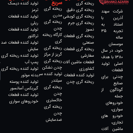
سریع
ریخته گری
تولید کننده دیسک
ریخته گری
ریخته گری دقیق
ترمز​
شرکت سهند
مدرن
ریخته گری کوبشی
تولید کننده قطعات
آذرین با
ریخته گری
ریخته گری جرم
ریلی
استناد به
چدن
نسوز
تولید کننده قطعات
تجربه 35
کارگاه ریخته
ریخته گری قطعات
تراکتور
ساله
گری
صنعتی
تولید کننده قطعات ضد
موسسان
ریخته گری
ریخته گری قطعات
سایش
خود، در سال
گریز از مرکز
سفارشی
تولید کننده ریخته گری
1380 با هدف
ریخته گری
س
قطعات ماشین آلات
پمپ آب
اصلی تولید
ا
چدن نشکن
کشاورزی
تولید کننده ریخته گری
قطعات
تولید کننده سر
تولید کننده قطعات
بدنه موتور
چدنی برای
سیلندر
ریخته گری چدن
تولید کننده پوسته
صنایع
ریخته گری
گیربکس آسانسور
گوناگون از
چدن
تولید کننده قطعات
جمله
خاکستری
خودروهای سواری
خودروهای
ریخته‌ گری
سواری،
چدن
خودرو های
ضدسایش
تجاری،
ماشین آلات