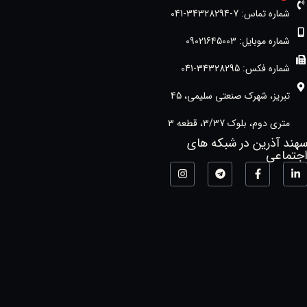
شماره تماس: 7-34328294-041
شماره موبایل: 09021645003
شماره فکس: 34328295-041
تبریز، شهرک صنعتی سلیمی، 45
متری دوم، بلوک 3/37، قطعه 3
هند آذرین در شبکه های
جتماعی