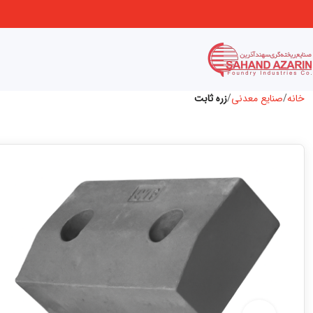
خانه
صنایع معدنی
زره ثابت